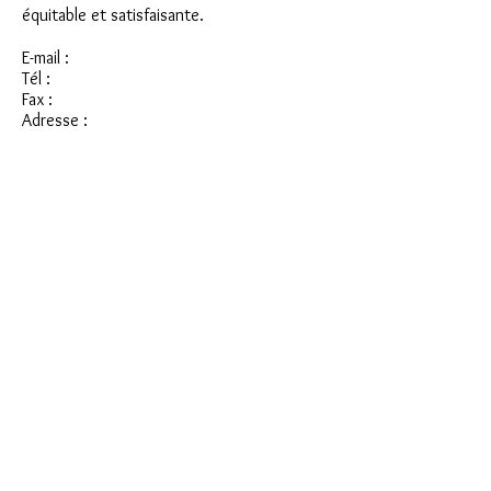
équitable et satisfaisante.
E-mail :
Tél :
Fax :
Adresse :
elyanora.jewellery@gma
il.coom